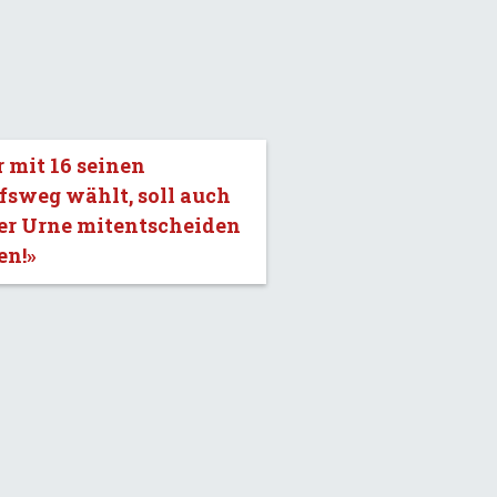
 mit 16 seinen
fsweg wählt, soll auch
er Urne mitentscheiden
en!»