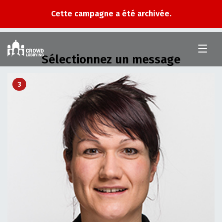
Cette campagne a été archivée.
Crowd
Lobbying
Sélectionnez un message
3