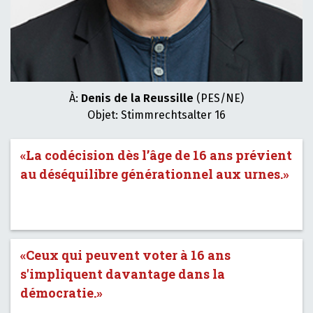
À:
Denis de la Reussille
(PES/NE)
Objet: Stimmrechtsalter 16
«La codécision dès l’âge de 16 ans prévient
au déséquilibre générationnel aux urnes.»
«Ceux qui peuvent voter à 16 ans
s'impliquent davantage dans la
démocratie.»