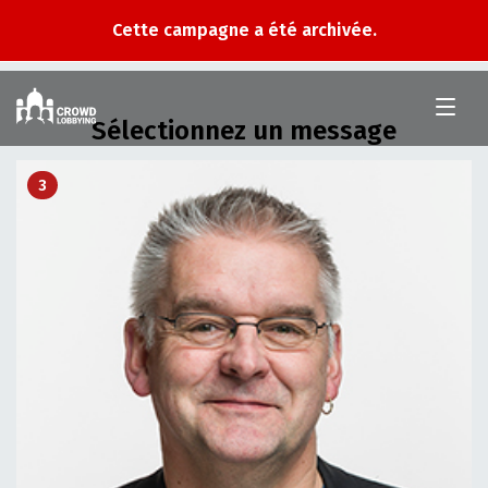
Cette campagne a été archivée.
Crowd
Lobbying
Sélectionnez un message
3