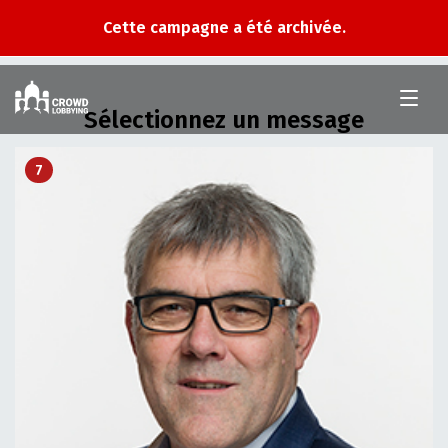
Cette campagne a été archivée.
Crowd
Lobbying
Sélectionnez un message
7