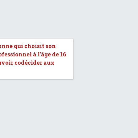
onne qui choisit son
fessionnel à l'âge de 16
uvoir codécider aux