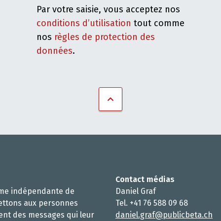
Par votre saisie, vous acceptez nos
conditions d’utilisation
tout comme
nos
règles de protection des
données
.
Contact médias
rme indépendante de
Daniel Graf
ettons aux personnes
Tel. +41 76 588 09 68
ent des messages qui leur
daniel.graf@publicbeta.ch