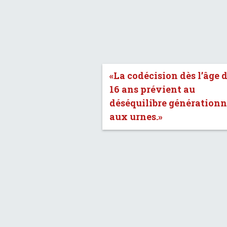
«La codécision dès l’âge 
16 ans prévient au
déséquilibre générationn
aux urnes.»