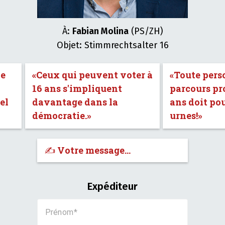
À:
Fabian Molina
(PS/ZH)
Objet: Stimmrechtsalter 16
de
«Ceux qui peuvent voter à
«Toute pers
16 ans s'impliquent
parcours pro
el
davantage dans la
ans doit po
démocratie.»
urnes!»
✍️ Votre message…
Expéditeur
Prénom