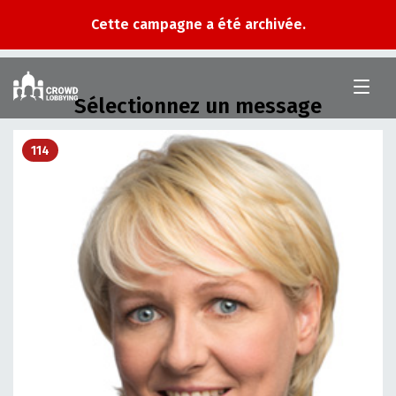
Cette campagne a été archivée.
Crowd
Lobbying
Sélectionnez un message
114