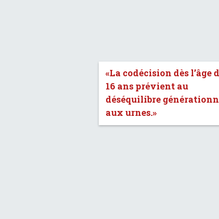
«La codécision dès l’âge 
16 ans prévient au
déséquilibre générationn
aux urnes.»