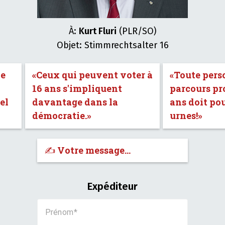
À:
Kurt Fluri
(PLR/SO)
Objet: Stimmrechtsalter 16
de
«Ceux qui peuvent voter à
«Toute pers
16 ans s'impliquent
parcours pro
el
davantage dans la
ans doit po
démocratie.»
urnes!»
✍️ Votre message…
Expéditeur
Prénom