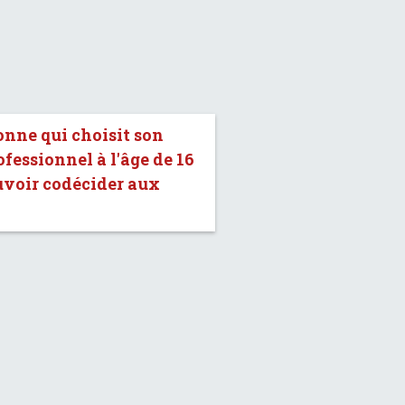
onne qui choisit son
fessionnel à l'âge de 16
uvoir codécider aux