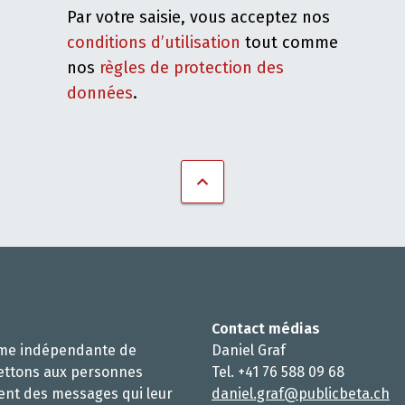
Par votre saisie, vous acceptez nos
conditions d’utilisation
tout comme
nos
règles de protection des
données
.
Contact médias
rme indépendante de
Daniel Graf
ettons aux personnes
Tel. +41 76 588 09 68
ent des messages qui leur
daniel.graf@publicbeta.ch