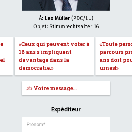
À:
Leo Müller
(PDC/LU)
Objet: Stimmrechtsalter 16
de
«Ceux qui peuvent voter à
«Toute pers
16 ans s'impliquent
parcours pro
el
davantage dans la
ans doit po
démocratie.»
urnes!»
✍️ Votre message…
Expéditeur
Prénom