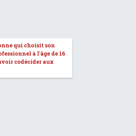
onne qui choisit son
fessionnel à l'âge de 16
uvoir codécider aux