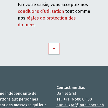
Par votre saisie, vous acceptez nos
conditions d’utilisation
tout comme
nos
règles de protection des
données
.
Contact médias
rme indépendante de
Daniel Graf
ettons aux personnes
Tel. +41 76 588 09 68
ent des messages qui leur
daniel.graf@publicbeta.ch