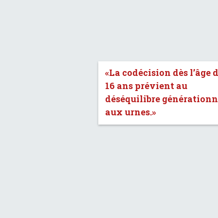
«La codécision dès l’âge 
16 ans prévient au
déséquilibre générationn
aux urnes.»