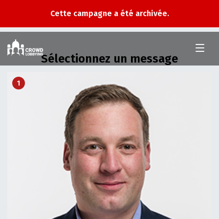
Cette campagne a été archivée.
Crowd
Lobbying
Sélectionnez un message
1