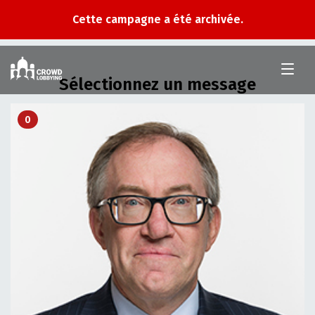
Cette campagne a été archivée.
Crowd
Lobbying
Sélectionnez un message
0