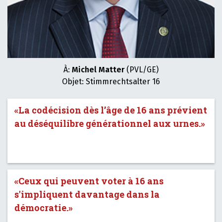
À:
Michel Matter
(PVL/GE)
Objet: Stimmrechtsalter 16
«La codécision dès l’âge de 16 ans prévient
au déséquilibre générationnel aux urnes.»
«Ceux qui peuvent voter à 16 ans
s'impliquent davantage dans la
démocratie.»