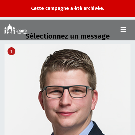
Cette campagne a été archivée.
Crowd
Lobbying
Sélectionnez un message
1