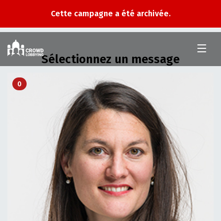
Cette campagne a été archivée.
Crowd
Lobbying
Sélectionnez un message
0